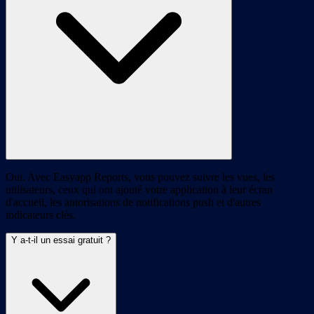
Oui. Avec Easyapp Reports, vous pouvez suivre les vues, les
utilisateurs, ceux qui ont ajouté votre application à leur écran
d'accueil, les autorisations de notifications push et d'autres
indicateurs clés.
Y a-t-il un essai gratuit ?