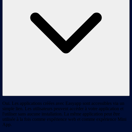
Oui. Les applications créées avec Easyapp sont accessibles via un
simple lien. Les utilisateurs peuvent accéder à votre application et
l'utiliser sans aucune installation. La même application peut être
utilisée à la fois comme expérience web et comme expérience Mini
App.