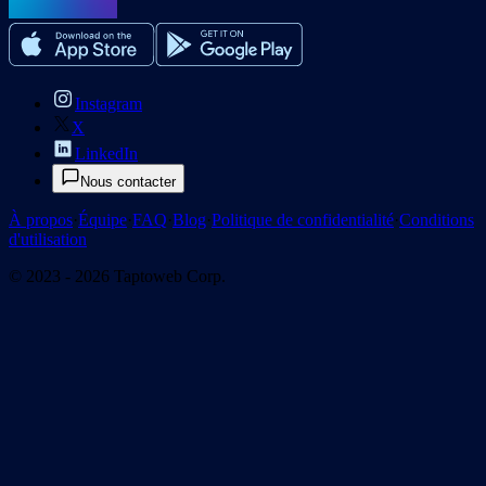
Instagram
X
LinkedIn
Nous contacter
À propos
·
Équipe
·
FAQ
·
Blog
·
Politique de confidentialité
·
Conditions
d'utilisation
© 2023 - 2026 Taptoweb Corp.