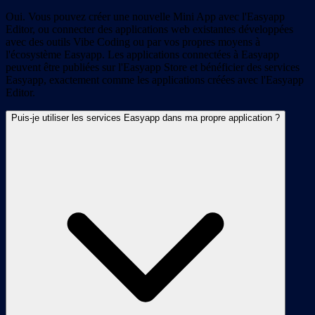
Oui. Vous pouvez créer une nouvelle Mini App avec l'Easyapp
Editor, ou connecter des applications web existantes développées
avec des outils Vibe Coding ou par vos propres moyens à
l'écosystème Easyapp. Les applications connectées à Easyapp
peuvent être publiées sur l'Easyapp Store et bénéficier des services
Easyapp, exactement comme les applications créées avec l'Easyapp
Editor.
Puis-je utiliser les services Easyapp dans ma propre application ?