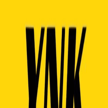
Fale Conosco
Sobre
·
Equipe
·
FAQ
·
Blog
·
Política de Privacidade
·
Termos de Serviço
© 2023 - 2026 Taptoweb Corp.