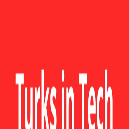
Bize Ulaşın
Hakkında
·
Ekip
·
SSS
·
Blog
·
Gizlilik Politikası
·
Kullanım Şartları
© 2023 - 2026 Taptoweb Corp.