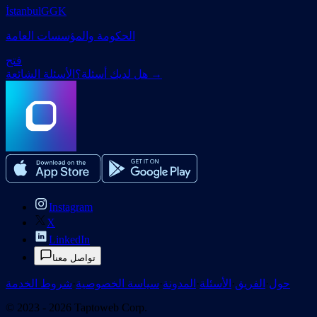
İstanbulGGK
الحكومة والمؤسسات العامة
فتح
→
هل لديك أسئلة؟
الأسئلة الشائعة
Instagram
X
LinkedIn
تواصل معنا
حول
·
الفريق
·
الأسئلة
·
المدونة
·
سياسة الخصوصية
·
شروط الخدمة
© 2023 - 2026 Taptoweb Corp.