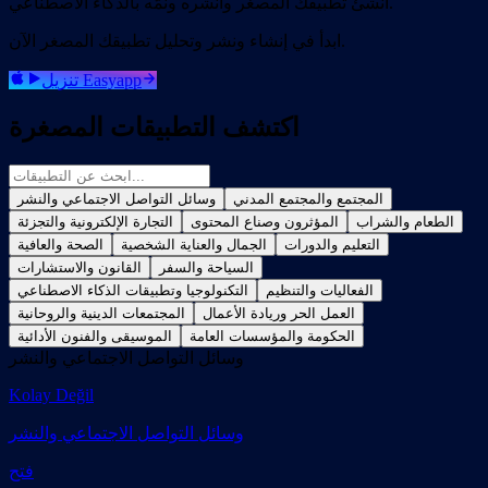
أنشئ تطبيقك المصغّر وانشره ونمّه بالذكاء الاصطناعي.
ابدأ في إنشاء ونشر وتحليل تطبيقك المصغر الآن.
تنزيل Easyapp
اكتشف التطبيقات المصغرة
المجتمع والمجتمع المدني
وسائل التواصل الاجتماعي والنشر
الطعام والشراب
المؤثرون وصناع المحتوى
التجارة الإلكترونية والتجزئة
التعليم والدورات
الجمال والعناية الشخصية
الصحة والعافية
السياحة والسفر
القانون والاستشارات
الفعاليات والتنظيم
التكنولوجيا وتطبيقات الذكاء الاصطناعي
العمل الحر وريادة الأعمال
المجتمعات الدينية والروحانية
الحكومة والمؤسسات العامة
الموسيقى والفنون الأدائية
وسائل التواصل الاجتماعي والنشر
Kolay Değil
وسائل التواصل الاجتماعي والنشر
فتح